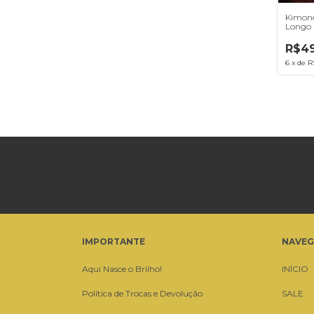
Kimono
Longo 
Mágico
R$49
6
x
de
R
IMPORTANTE
NAVE
Aqui Nasce o Brilho!
INÍCIO
Política de Trocas e Devolução
SALE