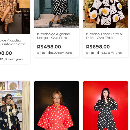
Kimono de Algodão
Kimono Tricot Feito à
Longo - Ovo Frito
Mão - Ovo Frito
 de Algodão
- Gato da Sorte
R$498,00
R$698,00
8,00
6
x
de
R$83,00
sem juros
6
x
de
R$116,33
sem juros
$83,00
sem juros