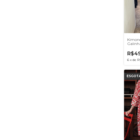
Kimono
Galinh
R$49
6
x
de
R
ESGOT