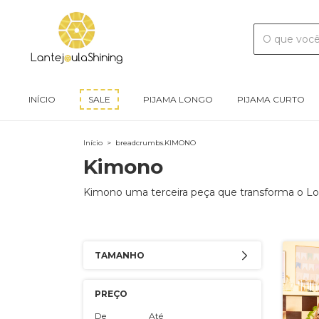
INÍCIO
SALE
PIJAMA LONGO
PIJAMA CURTO
Início
>
breadcrumbs.KIMONO
Kimono
Kimono uma terceira peça que transforma o Lo
TAMANHO
PREÇO
De
Até