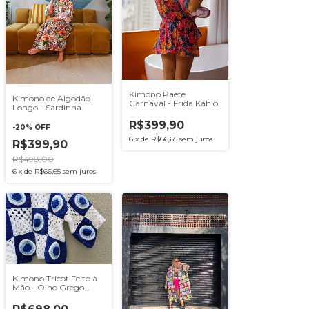
Kimono Paete
Kimono de Algodão
Carnaval - Frida Kahlo
Longo - Sardinha
R$399,90
-
20
%
OFF
6
x
de
R$66,65
sem juros
R$399,90
R$498,00
6
x
de
R$66,65
sem juros
Kimono Tricot Feito à
Mão - Olho Grego
Tamanho:Único