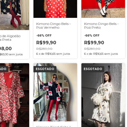
Kimono Dingo Bells -
Kimono Dingo Bells -
Poá Vermelho
Poá Preto
 de Algodão
-
66
%
OFF
-
66
%
OFF
a Preta
R$99,90
R$99,90
8,00
R$289,90
R$289,90
6
x
de
R$16,65
sem juros
6
x
de
R$16,65
sem juros
$83,00
sem juros
ADO
ESGOTADO
ESGOTADO