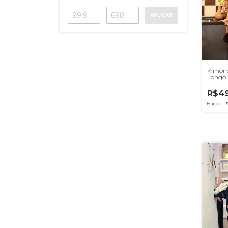
APLICAR
Kimono
Longo 
R$49
6
x
de
R