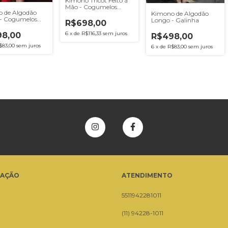
Kimono Tricot Feito à
Mão - Cogumelos
 de Algodão
Mágicos
Kimono de Algodão
- Cogumelos
Longo - Galinha
R$698,00
s
6
x
de
R$116,33
sem juros
8,00
R$498,00
$83,00
sem juros
6
x
de
R$83,00
sem juros
GAÇÃO
ATENDIMENTO
5511942281011
(11) 94228-1011