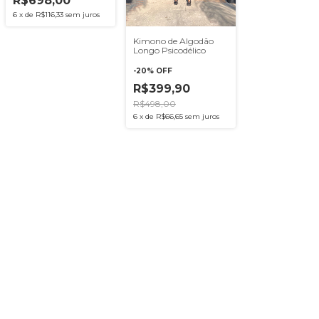
R$698,00
6
x
de
R$116,33
sem juros
Kimono de Algodão
Longo Psicodélico
-
20
%
OFF
R$399,90
R$498,00
6
x
de
R$66,65
sem juros