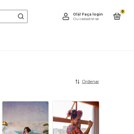
0
Olá!
Faça login
Ou cadastre-se
Ordenar