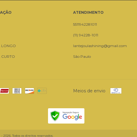
GAÇÃO
ATENDIMENTO
5511942281011
(11) 94228-1011
A LONGO
lantejoulashining@gmail.com
A CURTO
São Paulo
Meios de envio
2026. Todos os direitos reservados.