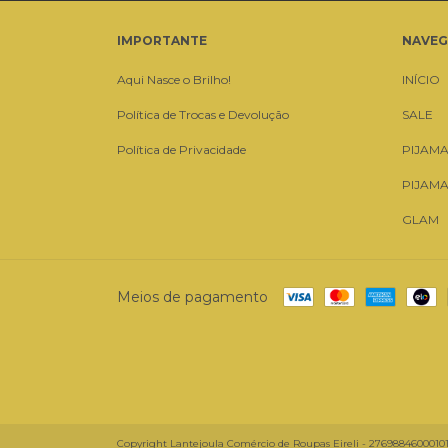
IMPORTANTE
NAVE
Aqui Nasce o Brilho!
INÍCIO
Política de Trocas e Devolução
SALE
Política de Privacidade
PIJAM
PIJAM
GLAM
Meios de pagamento
Copyright Lantejoula Comércio de Roupas Eireli - 27698846000101 - 