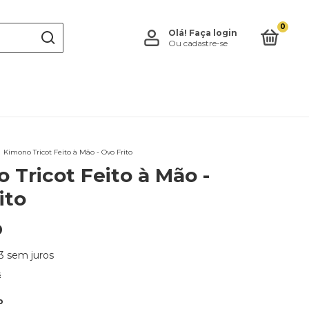
0
Olá!
Faça login
Ou cadastre-se
Kimono Tricot Feito à Mão - Ovo Frito
 Tricot Feito à Mão -
ito
0
3
sem juros
s
o