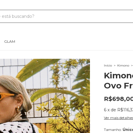
GLAM
Início
>
Kimono
>
Kimono
Ovo Fr
R$698,0
6
x
de
R$116,3
Ver mais detalhe
Tamanho:
Únic