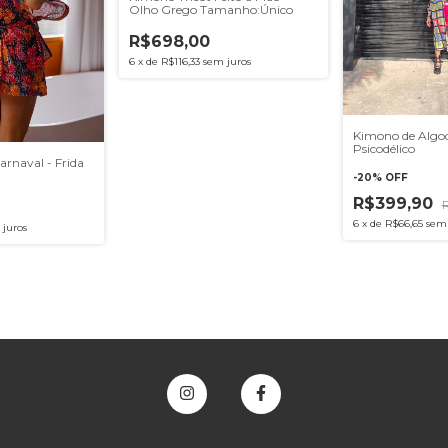
Olho Grego Tamanho:Único
R$698,00
6
x
de
R$116,33
sem juros
Kimono de Algo
Psicodélico
rnaval - Frida
-
20
%
OFF
R$399,90
6
x
de
R$66,65
sem 
 juros