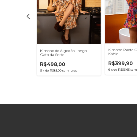
Kimono Paete Ca
Kimono de Algodão Longo -
dão Longo -
Kahlo
Gato da Sorte
R$399,90
R$498,00
6
x
de
R$66,65
sem
6
x
de
R$83,00
sem juros
R$498,00
 juros