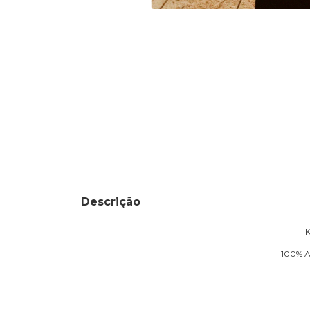
Descrição
K
100% Ar