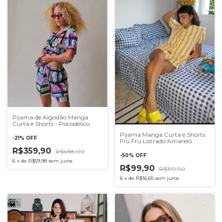
Pijama de Algodão Manga
Curta e Shorts - Psicodélico
Pijama Manga Curta e Shorts
-
21
%
OFF
Fru Fru Listrado Amarelo
R$359,90
R$458,00
-
50
%
OFF
6
x
de
R$59,98
sem juros
R$99,90
R$199,90
6
x
de
R$16,65
sem juros