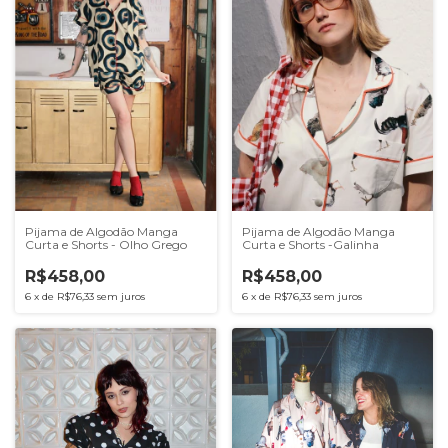
Pijama de Algodão Manga
Pijama de Algodão Manga
Curta e Shorts - Olho Grego
Curta e Shorts -Galinha
R$458,00
R$458,00
6
x
de
R$76,33
sem juros
6
x
de
R$76,33
sem juros