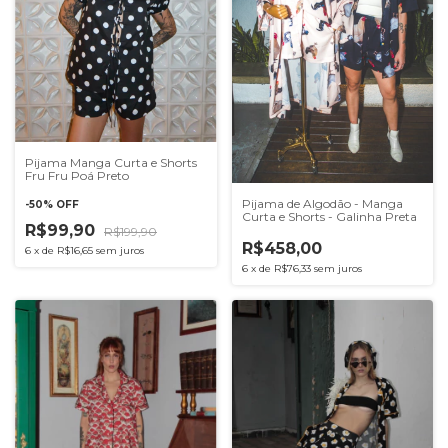
Pijama Manga Curta e Shorts
Fru Fru Poá Preto
Pijama de Algodão - Manga
-
50
%
OFF
Curta e Shorts - Galinha Preta
R$99,90
R$199,90
R$458,00
6
x
de
R$16,65
sem juros
6
x
de
R$76,33
sem juros