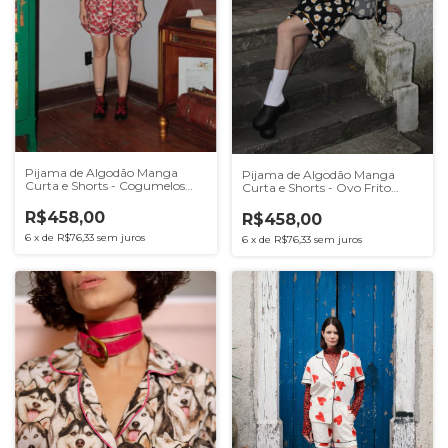
Pijama de Algodão Manga
Pijama de Algodão Manga
Curta e Shorts - Cogumelos
Curta e Shorts - Ovo Frito
Mágicos
Preto
R$458,00
R$458,00
6
x
de
R$76,33
sem juros
6
x
de
R$76,33
sem juros