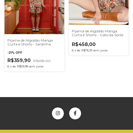
Pijama de Algodão Manga
Curta e Shorts - Gato da Sorte
Pijama de Algodão Manga
R$458,00
Curta e Shorts - Sardinha
6
x
de
R$76,33
sem juros
-
21
%
OFF
R$359,90
R$458,00
6
x
de
R$59,98
sem juros