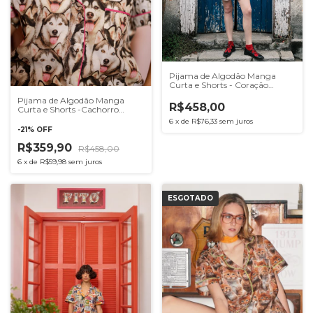
Pijama de Algodão Manga
Curta e Shorts - Coração
Vermelho
Pijama de Algodão Manga
R$458,00
Curta e Shorts -Cachorro
Husky Love
6
x
de
R$76,33
sem juros
-
21
%
OFF
R$359,90
R$458,00
6
x
de
R$59,98
sem juros
ESGOTADO