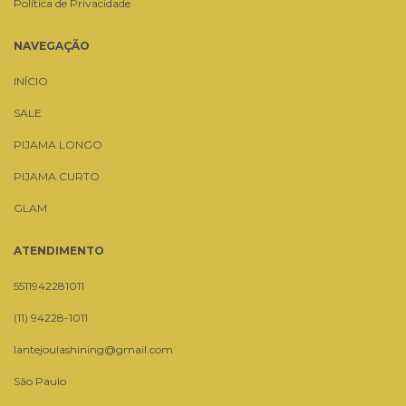
Política de Privacidade
NAVEGAÇÃO
INÍCIO
SALE
PIJAMA LONGO
PIJAMA CURTO
GLAM
ATENDIMENTO
5511942281011
(11) 94228-1011
lantejoulashining@gmail.com
São Paulo