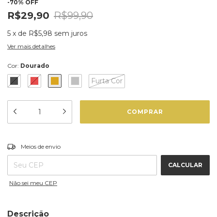
-
70
%
OFF
R$29,90
R$99,90
5
x
de
R$5,98
sem juros
Ver mais detalhes
Cor:
Dourado
Furta Cor
ALTERAR CEP
Entregas para o CEP:
Meios de envio
CALCULAR
Não sei meu CEP
Descrição