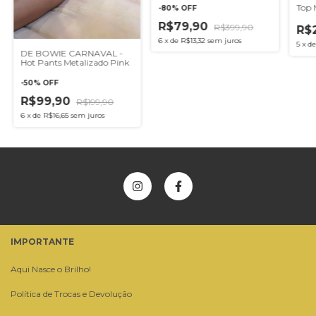
Top 
-
80
%
OFF
R$79,90
R$399,90
R$
6
x
de
R$13,32
sem juros
5
x
d
DE BOWIE CARNAVAL -
Hot Pants Metalizado Pink
-
50
%
OFF
R$99,90
R$199,90
6
x
de
R$16,65
sem juros
IMPORTANTE
Aqui Nasce o Brilho!
Política de Trocas e Devolução