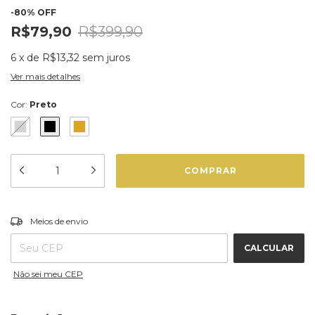
-
80
%
OFF
R$79,90
R$399,90
6
x
de
R$13,32
sem juros
Ver mais detalhes
Cor:
Preto
ALTERAR CEP
Entregas para o CEP:
Meios de envio
CALCULAR
Não sei meu CEP