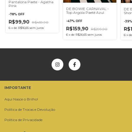
Pantalona Paete - Agatha
Pink
DE BOWIE CARNAVAL -
DE 
Top Argola Paetê Azul
Shor
-
78
%
OFF
-
47
%
OFF
R$99,90
-
39
R$459,90
R$159,90
6
x
de
R$16,65
sem juros
R$
R$299,90
6
x
de
R$26,65
sem juros
6
x
d
IMPORTANTE
Aqui Nasce o Brilho!
Política de Trocas e Devolução
Política de Privacidade