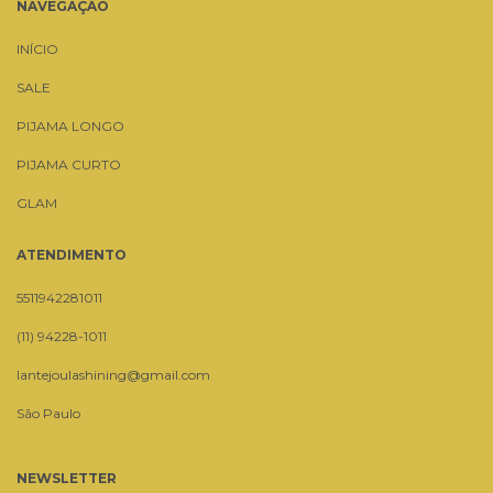
NAVEGAÇÃO
INÍCIO
SALE
PIJAMA LONGO
PIJAMA CURTO
GLAM
ATENDIMENTO
5511942281011
(11) 94228-1011
lantejoulashining@gmail.com
São Paulo
NEWSLETTER