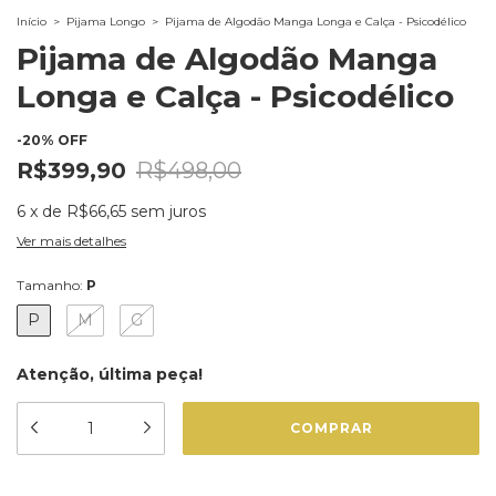
Início
>
Pijama Longo
>
Pijama de Algodão Manga Longa e Calça - Psicodélico
Pijama de Algodão Manga
Longa e Calça - Psicodélico
-
20
%
OFF
R$399,90
R$498,00
6
x
de
R$66,65
sem juros
Ver mais detalhes
Tamanho:
P
P
M
G
Atenção, última peça!