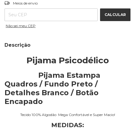
ALTERAR CEP
Entregas para o CEP:
Meios de envio
CALCULAR
Não sei meu CEP
Descrição
Pijama Psicodélico
Pijama Estampa
Quadros / Fundo Preto /
Detalhes Branco / Botão
Encapado
Tecido 100% Algodão Mega Confortável e Super Macio!
MEDIDAS: