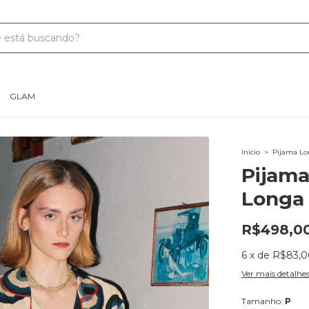
GLAM
Início
>
Pijama L
Pijam
Longa 
R$498,0
6
x
de
R$83,0
Ver mais detalhe
Tamanho:
P