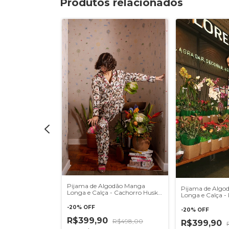
Produtos relacionados
odão Manga
 Coração
Pijama de Algodão Manga
Pijama de Algo
Longa e Calça - Cachorro Husky
Longa e Calça - 
Love
 juros
-
20
%
OFF
-
20
%
OFF
R$399,90
R$498,00
R$399,90