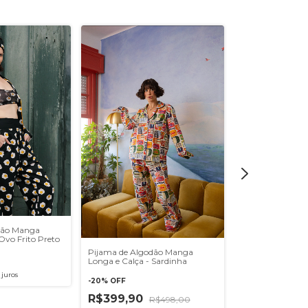
dão Manga
Ovo Frito Preto
Pijama de Algodão Manga
Longa e Calça - Sardinha
juros
-
20
%
OFF
R$399,90
R$498,00
Pijama de Algo