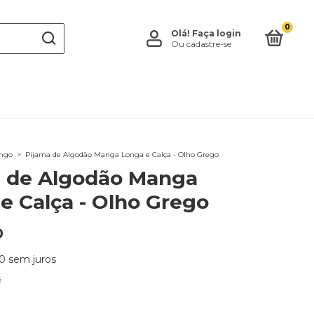
0
Olá!
Faça login
Ou cadastre-se
ongo
>
Pijama de Algodão Manga Longa e Calça - Olho Grego
a de Algodão Manga
e Calça - Olho Grego
0
0
sem juros
s