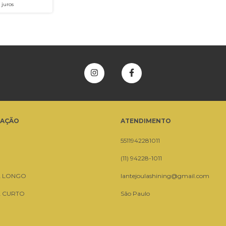
 juros
GAÇÃO
ATENDIMENTO
5511942281011
(11) 94228-1011
A LONGO
lantejoulashining@gmail.com
A CURTO
São Paulo