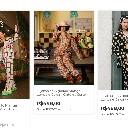
Pijama de Algodão Manga
Longa e Calça - Gato da Sorte
Pijama de Algo
Longa e Calça - 
R$498,00
dão Manga
R$498,00
Psicodélico
6
x
de
R$83,00
sem juros
6
x
de
R$83,00
sem 
R$498,00