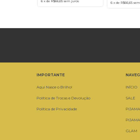
6
x
de
R$66,65
sem juros
6
x
de
R$66,65
sem
IMPORTANTE
NAVE
Aqui Nasce o Brilho!
INÍCIO
Política de Trocas e Devolução
SALE
Política de Privacidade
PIJAM
PIJAM
GLAM